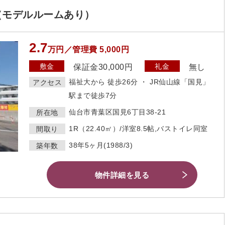
（モデルルームあり）
2.7
万円／管理費 5,000円
敷金
礼金
保証金30,000円
無し
福祉大から 徒歩26分 ・ JR仙山線「国見」
アクセス
駅まで徒歩7分
仙台市青葉区国見6丁目38-21
所在地
1R（22.40㎡）/洋室8.5帖,バストイレ同室
間取り
38年5ヶ月(1988/3)
築年数
物件詳細を見る