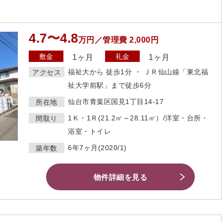
4.7〜4.8
万円／管理費 2,000円
敷金
礼金
1ヶ月
1ヶ月
福祉大から 徒歩1分 ・ ＪＲ仙山線「東北福
アクセス
祉大学前駅」まで徒歩6分
仙台市青葉区国見1丁目14-17
所在地
1Ｋ・1Ｒ(21.2㎡～28.11㎡）/洋室・台所・
間取り
浴室・トイレ
6年7ヶ月(2020/1)
築年数
物件詳細を見る