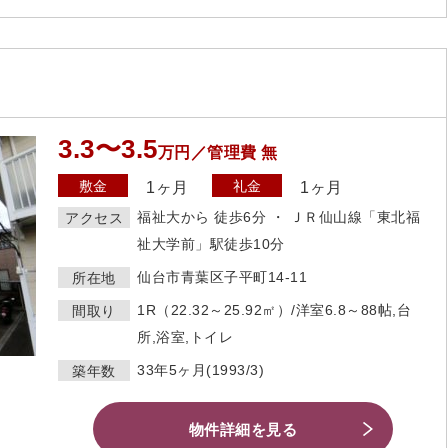
3.3〜3.5
万円／管理費 無
敷金
礼金
1ヶ月
1ヶ月
福祉大から 徒歩6分 ・ ＪＲ仙山線「東北福
アクセス
祉大学前」駅徒歩10分
仙台市青葉区子平町14-11
所在地
1R（22.32～25.92㎡）/洋室6.8～88帖,台
間取り
所,浴室,トイレ
33年5ヶ月(1993/3)
築年数
物件詳細を見る