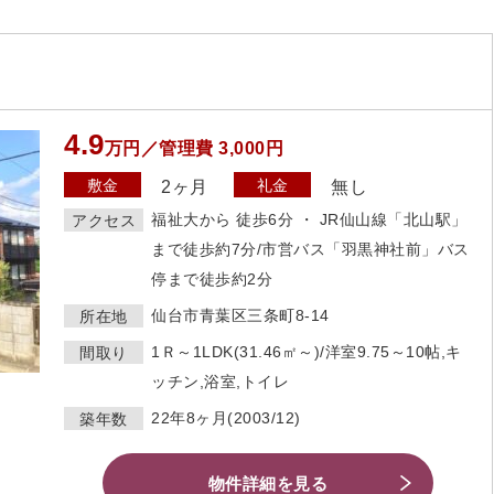
4.9
万円／管理費 3,000円
敷金
礼金
2ヶ月
無し
福祉大から 徒歩6分 ・ JR仙山線「北山駅」
アクセス
まで徒歩約7分/市営バス「羽黒神社前」バス
停まで徒歩約2分
仙台市青葉区三条町8-14
所在地
1Ｒ～1LDK(31.46㎡～)/洋室9.75～10帖,キ
間取り
ッチン,浴室,トイレ
22年8ヶ月(2003/12)
築年数
物件詳細を見る