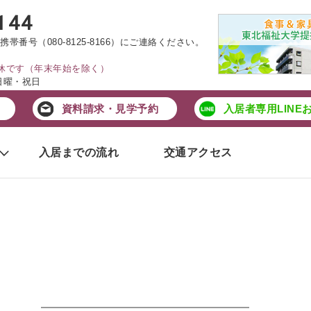
144
携帯番号（
080-8125-8166
）にご連絡ください。
無休です（年末年始を除く）
曜・祝日
資料請求・見学予約
入居者専用LINE
入居までの流れ
交通アクセス