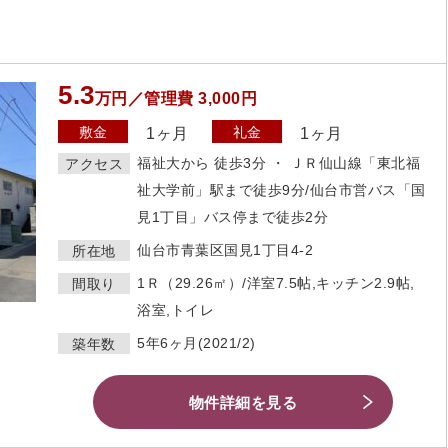
5.3
万円／管理費 3,000円
敷金
礼金
1ヶ月
1ヶ月
福祉大から 徒歩3分 ・ ＪＲ仙山線「東北福
アクセス
祉大学前」駅まで徒歩9分/仙台市営バス「国
見1丁目」バス停まで徒歩2分
仙台市青葉区国見1丁目4-2
所在地
1Ｒ（29.26㎡）/洋室7.5帖,キッチン2.9帖,
間取り
浴室,トイレ
5年6ヶ月(2021/2)
築年数
物件詳細を見る