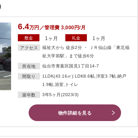
）
6.4
万円／管理費 3,000円/月
敷金
礼金
1ヶ月
1ヶ月
福祉大から 徒歩2分 ・ ＪＲ仙山線「東北福
アクセス
祉大学前駅」まで徒歩6分
仙台市青葉区国見1丁目14-7
所在地
1LDK(43.16㎡):LDK8.6帖,洋室3.7帖,納戸
間取り
1.9帖,浴室,トイレ
3年5ヶ月(2023/3)
築年数
物件詳細を見る