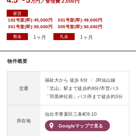
万円／管理費 2,000円
家賃
102号室(即):45,000円
201号室(即):49,000円
301号室(即):50,000円
305号室(即):50,000円
敷金
礼金
1ヶ月
1ヶ月
物件概要
福祉大から 徒歩 6分 ・ JR仙山線
交通
「北山」駅まで徒歩約8分/市営バス
「羽黒神社前」バス停まで徒歩約3分
仙台市青葉区三条町8-10
所在地
Googleマップで見る