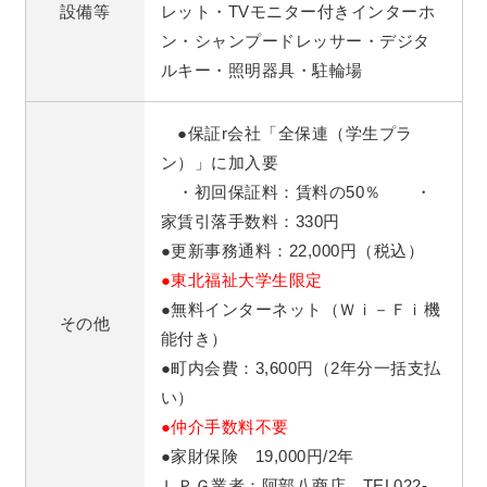
設備等
レット・TVモニター付きインターホ
ン・シャンプードレッサー・デジタ
ルキー・照明器具・駐輪場
●保証r会社「全保連（学生プラ
ン）」に加入要
・初回保証料：賃料の50％ ・
家賃引落手数料：330円
●更新事務通料：22,000円（税込）
●東北福祉大学生限定
●無料インターネット（Ｗｉ－Ｆｉ機
その他
能付き）
●町内会費：3,600円（2年分一括支払
い）
●仲介手数料不要
●家財保険 19,000円/2年
ＬＰＧ業者：阿部八商店 TEL022-